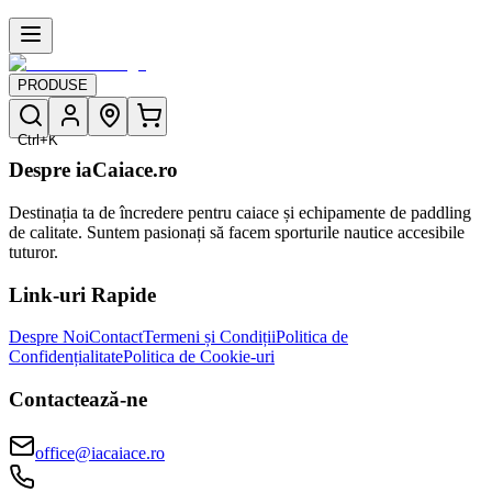
PRODUSE
Ctrl+K
Despre iaCaiace.ro
Destinația ta de încredere pentru caiace și echipamente de paddling
de calitate. Suntem pasionați să facem sporturile nautice accesibile
tuturor.
Link-uri Rapide
Despre Noi
Contact
Termeni și Condiții
Politica de
Confidențialitate
Politica de Cookie-uri
Contactează-ne
office@iacaiace.ro