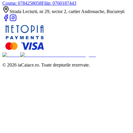
Cosma:
0784258058
Filip:
0760187443
Strada Lecturii, nr 29, sector 2, cartier Andronache, București
©
2026
iaCaiace.ro. Toate drepturile rezervate.