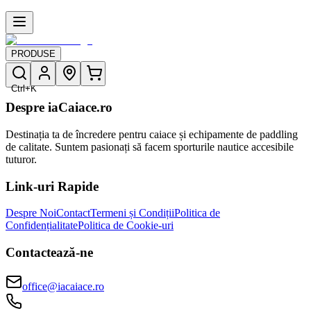
PRODUSE
Ctrl+K
Despre iaCaiace.ro
Destinația ta de încredere pentru caiace și echipamente de paddling
de calitate. Suntem pasionați să facem sporturile nautice accesibile
tuturor.
Link-uri Rapide
Despre Noi
Contact
Termeni și Condiții
Politica de
Confidențialitate
Politica de Cookie-uri
Contactează-ne
office@iacaiace.ro