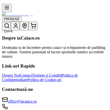
PRODUSE
Ctrl+K
Despre iaCaiace.ro
Destinația ta de încredere pentru caiace și echipamente de paddling
de calitate. Suntem pasionați să facem sporturile nautice accesibile
tuturor.
Link-uri Rapide
Despre Noi
Contact
Termeni și Condiții
Politica de
Confidențialitate
Politica de Cookie-uri
Contactează-ne
office@iacaiace.ro