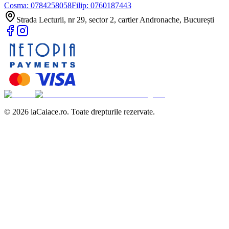
Cosma:
0784258058
Filip:
0760187443
Strada Lecturii, nr 29, sector 2, cartier Andronache, București
©
2026
iaCaiace.ro. Toate drepturile rezervate.