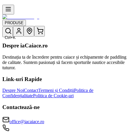
PRODUSE
Ctrl+K
Despre iaCaiace.ro
Destinația ta de încredere pentru caiace și echipamente de paddling
de calitate. Suntem pasionați să facem sporturile nautice accesibile
tuturor.
Link-uri Rapide
Despre Noi
Contact
Termeni și Condiții
Politica de
Confidențialitate
Politica de Cookie-uri
Contactează-ne
office@iacaiace.ro