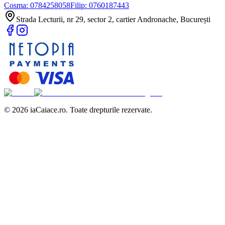
Cosma:
0784258058
Filip:
0760187443
Strada Lecturii, nr 29, sector 2, cartier Andronache, București
©
2026
iaCaiace.ro. Toate drepturile rezervate.