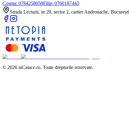
Cosma:
0784258058
Filip:
0760187443
Strada Lecturii, nr 29, sector 2, cartier Andronache, București
©
2026
iaCaiace.ro. Toate drepturile rezervate.