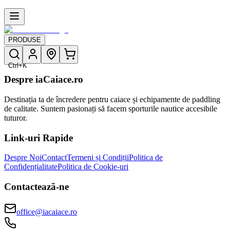
PRODUSE
Ctrl+K
Despre iaCaiace.ro
Destinația ta de încredere pentru caiace și echipamente de paddling
de calitate. Suntem pasionați să facem sporturile nautice accesibile
tuturor.
Link-uri Rapide
Despre Noi
Contact
Termeni și Condiții
Politica de
Confidențialitate
Politica de Cookie-uri
Contactează-ne
office@iacaiace.ro