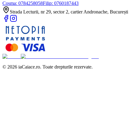
Cosma:
0784258058
Filip:
0760187443
Strada Lecturii, nr 29, sector 2, cartier Andronache, București
©
2026
iaCaiace.ro. Toate drepturile rezervate.