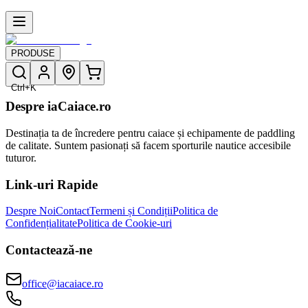
PRODUSE
Ctrl+K
Despre iaCaiace.ro
Destinația ta de încredere pentru caiace și echipamente de paddling
de calitate. Suntem pasionați să facem sporturile nautice accesibile
tuturor.
Link-uri Rapide
Despre Noi
Contact
Termeni și Condiții
Politica de
Confidențialitate
Politica de Cookie-uri
Contactează-ne
office@iacaiace.ro