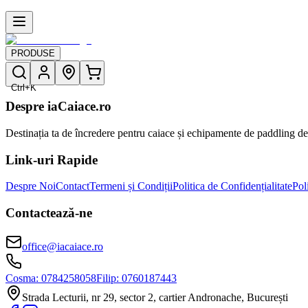
PRODUSE
Ctrl+K
Despre iaCaiace.ro
Destinația ta de încredere pentru caiace și echipamente de paddling de 
Link-uri Rapide
Despre Noi
Contact
Termeni și Condiții
Politica de Confidențialitate
Pol
Contactează-ne
office@iacaiace.ro
Cosma:
0784258058
Filip:
0760187443
Strada Lecturii, nr 29, sector 2, cartier Andronache, București