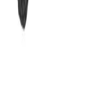
Set 2 Suporturi Caiac tip „J”
pentru Canal T
500,00 RON
Transportă-ți caiacul în siguranță deplină până la malul apei! Acest
suport în formă de „J” este una dintre cele mai sigure și populare
soluții pentru transportul caiacelor de touring sau de mare, fiind
conceput să protejeze structura ambarcațiunii pe durata întregului
drum.
Sistemul este proiectat special pentru barele de aluminiu moderne,
montându-se direct în
canalul (șanțul) profilului
. Această metodă
de fixare asigură o stabilitate superioară și un aspect estetic curat.
Prin forma sa ergonomică, suportul distribuie presiunea uniform în
jurul carenei (hull), prevenind deformările materialului cauzate de
punctele de presiune excesivă.